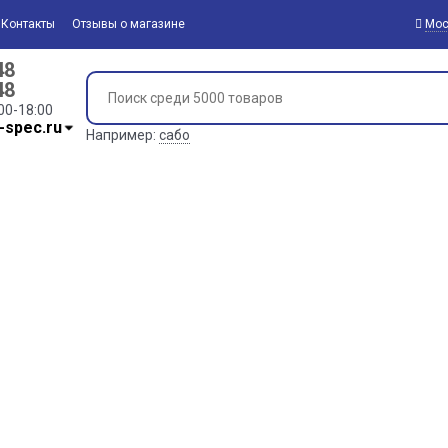
Контакты
Отзывы о магазине
Мос
48
48
00-18:00
-spec.ru
Например:
сабо