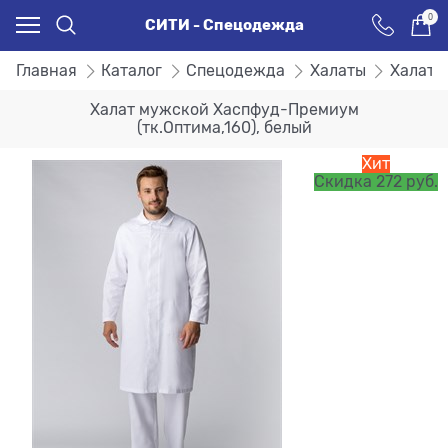
0
СИТИ - Спецодежда
Главная
Каталог
Спецодежда
Халаты
Халаты
Халат мужской Хаспфуд-Премиум
(тк.Оптима,160), белый
Хит
Скидка 272 руб.