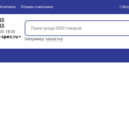
Контакты
Отзывы о магазине
Мос
48
48
00-18:00
-spec.ru
Например:
каскетка