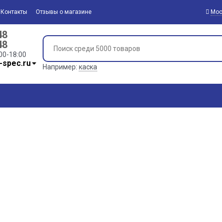
Контакты
Отзывы о магазине
Мос
48
48
00-18:00
-spec.ru
Например:
каска